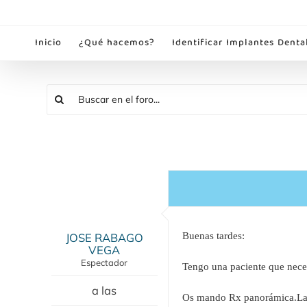
Saltar
al
Inicio
¿Qué hacemos?
Identificar Implantes Denta
contenido
JOSE RABAGO
Buenas tardes:
VEGA
Espectador
Tengo una paciente que necesi
a las
Os mando Rx panorámica.La pi