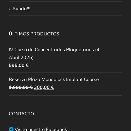
Ayuda!!!
ÚLTIMOS PRODUCTOS
IV Curso de Concentrados Plaquetarios (4
Abril 2025)
595,00
€
Reserva Plaza Monoblock Implant Course
El
El
1.600,00
€
300,00
€
precio
precio
original
actual
era:
es:
CONTACTO
1.600,00 €.
300,00 €.
Visita nuestro Facebook