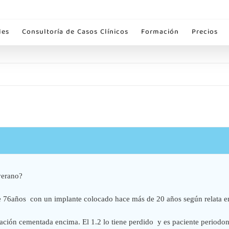
les
Consultoría de Casos Clínicos
Formación
Precios
verano?
e 76años con un implante colocado hace más de 20 años según relata e
ración cementada encima. El 1.2 lo tiene perdido y es paciente periodont