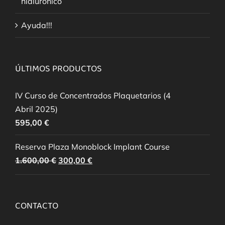
hialurónico
Ayuda!!!
ÚLTIMOS PRODUCTOS
IV Curso de Concentrados Plaquetarios (4
Abril 2025)
595,00
€
Reserva Plaza Monoblock Implant Course
El
El
1.600,00
€
300,00
€
precio
precio
original
actual
era:
es:
CONTACTO
1.600,00 €.
300,00 €.