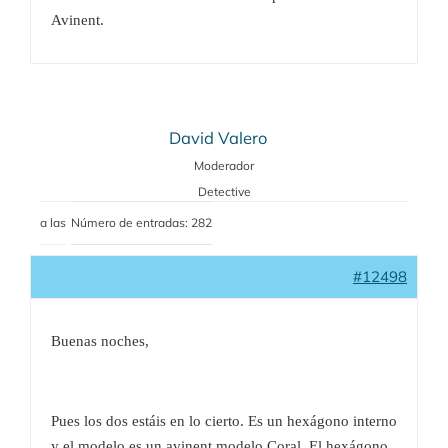
Avinent.
David Valero
Moderador
Detective
a las
Número de entradas: 282
#12498
Buenas noches,
Pues los dos estáis en lo cierto. Es un hexágono interno
y el modelo es un avinent modelo Coral. El hexágono