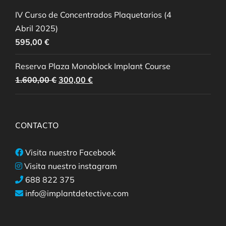
IV Curso de Concentrados Plaquetarios (4
Abril 2025)
595,00
€
Reserva Plaza Monoblock Implant Course
El
El
1.600,00
€
300,00
€
precio
precio
original
actual
era:
es:
CONTACTO
1.600,00 €.
300,00 €.
Visita nuestro Facebook
Visita nuestro instagram
688 822 375
info@implantdetective.com