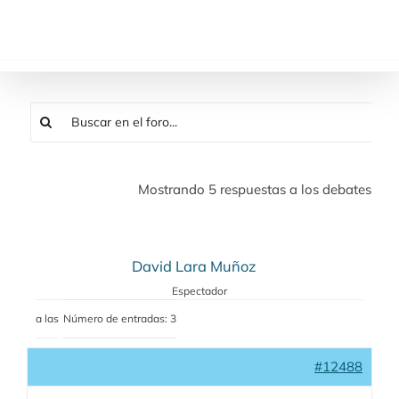
Saltar
al
contenido
Mostrando 5 respuestas a los debates
David Lara Muñoz
Espectador
a las
Número de entradas: 3
#12488