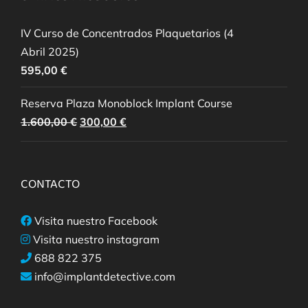
IV Curso de Concentrados Plaquetarios (4
Abril 2025)
595,00
€
Reserva Plaza Monoblock Implant Course
El
El
1.600,00
€
300,00
€
precio
precio
original
actual
era:
es:
CONTACTO
1.600,00 €.
300,00 €.
Visita nuestro Facebook
Visita nuestro instagram
688 822 375
info@implantdetective.com