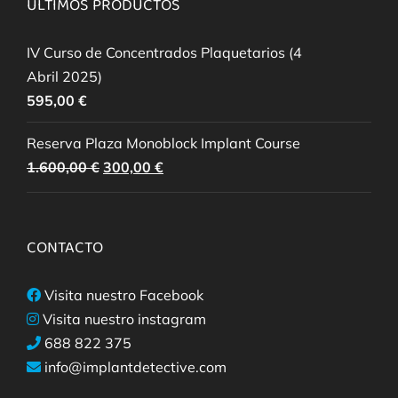
ÚLTIMOS PRODUCTOS
IV Curso de Concentrados Plaquetarios (4
Abril 2025)
595,00
€
Reserva Plaza Monoblock Implant Course
El
El
1.600,00
€
300,00
€
precio
precio
original
actual
era:
es:
CONTACTO
1.600,00 €.
300,00 €.
Visita nuestro Facebook
Visita nuestro instagram
688 822 375
info@implantdetective.com