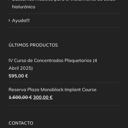
hialurónico
Ayuda!!!
ÚLTIMOS PRODUCTOS
IV Curso de Concentrados Plaquetarios (4
Abril 2025)
595,00
€
Reserva Plaza Monoblock Implant Course
El
El
1.600,00
€
300,00
€
precio
precio
original
actual
era:
es:
CONTACTO
1.600,00 €.
300,00 €.