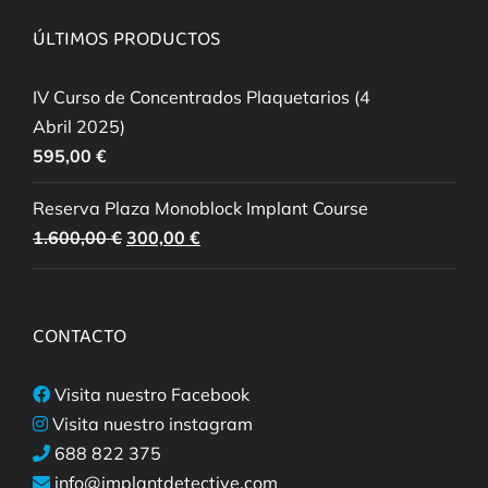
ÚLTIMOS PRODUCTOS
IV Curso de Concentrados Plaquetarios (4
Abril 2025)
595,00
€
Reserva Plaza Monoblock Implant Course
El
El
1.600,00
€
300,00
€
precio
precio
original
actual
era:
es:
CONTACTO
1.600,00 €.
300,00 €.
Visita nuestro Facebook
Visita nuestro instagram
688 822 375
info@implantdetective.com