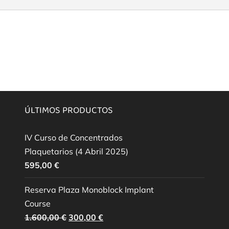
ÚLTIMOS PRODUCTOS
IV Curso de Concentrados
Plaquetarios (4 Abril 2025)
595,00
€
Reserva Plaza Monoblock Implant
Course
El
El
1.600,00
€
300,00
€