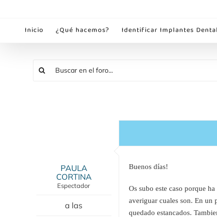
Saltar
al
Inicio
¿Qué hacemos?
Identificar Implantes Denta
contenido
PAULA
Buenos días!
CORTINA
Espectador
Os subo este caso porque ha a
averiguar cuales son. En un
a las
quedado estancados. Tambien