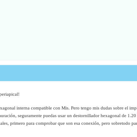
periapical!
agonal interna compatible con Mis. Pero tengo mis dudas sobre el implan
stauración, seguramente puedas usar un destornillador hexagonal de 1.2
cales, primero para comprobar que son esa conexión, pero sobretodo para 