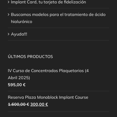
Implant Card, tu tarjeta de fidelización
Buscamos modelos para el tratamiento de ácido
hialurónico
Ayuda!!!
ÚLTIMOS PRODUCTOS
IV Curso de Concentrados Plaquetarios (4
Abril 2025)
595,00
€
Reserva Plaza Monoblock Implant Course
El
El
1.600,00
€
300,00
€
precio
precio