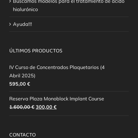
Buscamos modelos para el tratamiento de ácido
hialurónico
Ayuda!!!
ÚLTIMOS PRODUCTOS
IV Curso de Concentrados Plaquetarios (4
Abril 2025)
595,00
€
Reserva Plaza Monoblock Implant Course
El
El
1.600,00
€
300,00
€
precio
precio
original
actual
era:
es:
CONTACTO