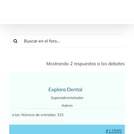
Saltar
al
contenido
Mostrando 2 respuestas a los debates
Explora Dental
Superadministrador
Admin
a las
Número de entradas: 315
#12995