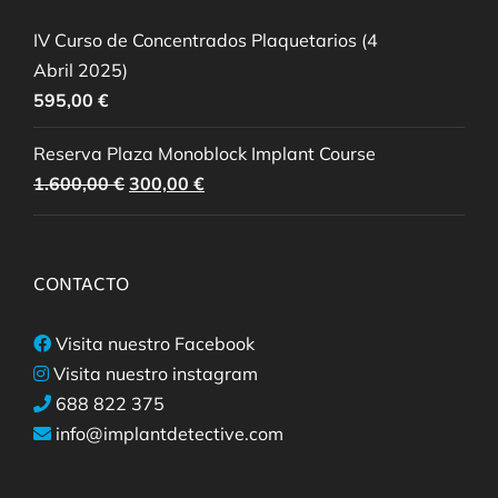
IV Curso de Concentrados Plaquetarios (4
Abril 2025)
595,00
€
Reserva Plaza Monoblock Implant Course
El
El
1.600,00
€
300,00
€
precio
precio
original
actual
era:
es:
CONTACTO
1.600,00 €.
300,00 €.
Visita nuestro Facebook
Visita nuestro instagram
688 822 375
info@implantdetective.com