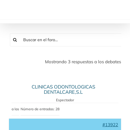
Saltar
al
contenido
Mostrando 3 respuestas a los debates
CLINICAS ODONTOLOGICAS
DENTALCARE,S.L
Espectador
a las
Número de entradas: 28
#13922