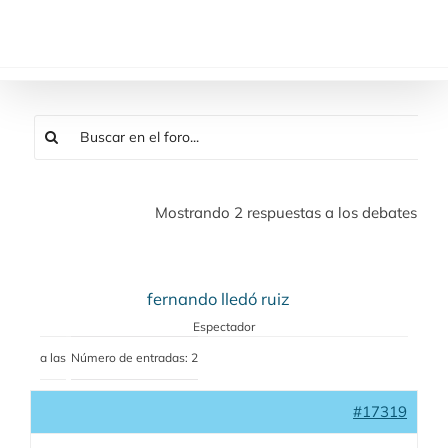
Saltar
al
contenido
Mostrando 2 respuestas a los debates
fernando lledó ruiz
Espectador
a las
Número de entradas: 2
#17319