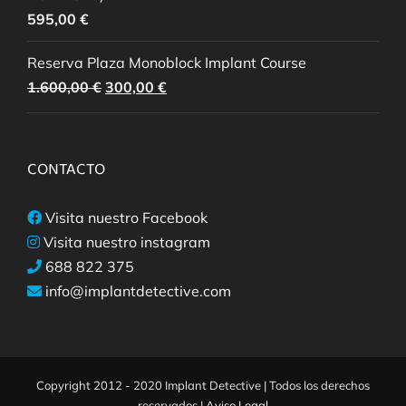
595,00
€
Reserva Plaza Monoblock Implant Course
El
El
1.600,00
€
300,00
€
precio
precio
original
actual
era:
es:
CONTACTO
1.600,00 €.
300,00 €.
Visita nuestro Facebook
Visita nuestro instagram
688 822 375
info@implantdetective.com
Copyright 2012 - 2020 Implant Detective | Todos los derechos
reservados |
Aviso Legal