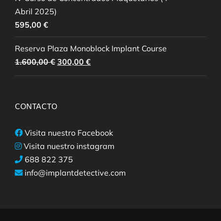
Abril 2025)
595,00
€
Reserva Plaza Monoblock Implant Course
El
El
1.600,00
€
300,00
€
precio
precio
original
actual
era:
es:
CONTACTO
1.600,00 €.
300,00 €.
Visita nuestro Facebook
Visita nuestro instagram
688 822 375
info@implantdetective.com