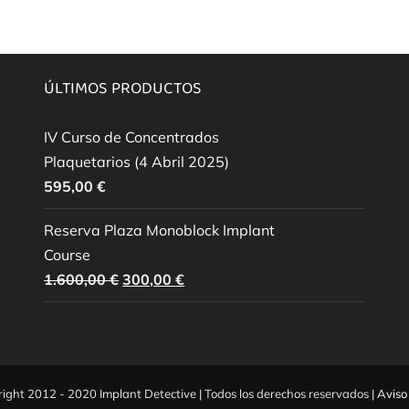
ÚLTIMOS PRODUCTOS
IV Curso de Concentrados
Plaquetarios (4 Abril 2025)
595,00
€
Reserva Plaza Monoblock Implant
Course
El
El
1.600,00
€
300,00
€
precio
precio
original
actual
era:
es:
1.600,00 €.
300,00 €.
ight 2012 - 2020 Implant Detective | Todos los derechos reservados |
Aviso