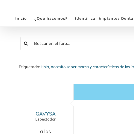
Saltar
al
Inicio
¿Qué hacemos?
Identificar Implantes Denta
contenido
Etiquetado:
Hola
,
necesito saber marca y características de los im
GAVYSA
Espectador
a las