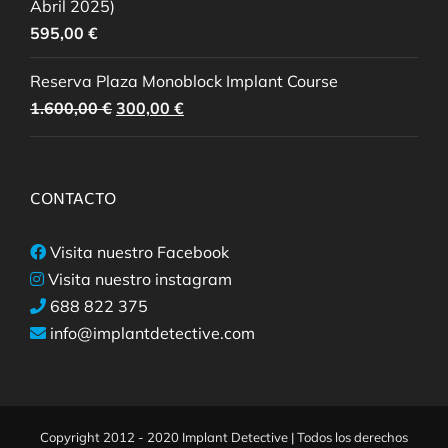
Abril 2025)
595,00
€
Reserva Plaza Monoblock Implant Course
El
El
1.600,00
€
300,00
€
precio
precio
original
actual
era:
es:
CONTACTO
1.600,00 €.
300,00 €.
Visita nuestro Facebook
Visita nuestro instagram
688 822 375
info@implantdetective.com
Copyright 2012 - 2020 Implant Detective | Todos los derechos