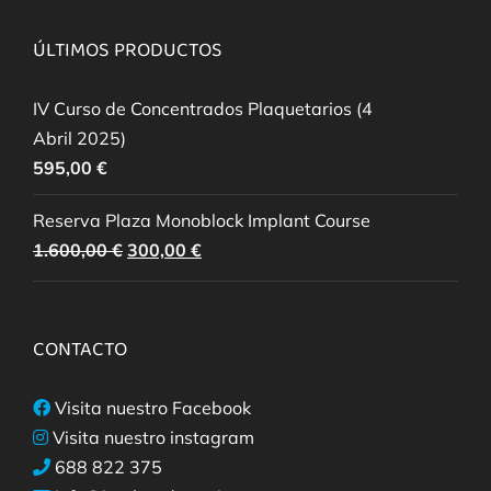
ÚLTIMOS PRODUCTOS
IV Curso de Concentrados Plaquetarios (4
Abril 2025)
595,00
€
Reserva Plaza Monoblock Implant Course
El
El
1.600,00
€
300,00
€
precio
precio
original
actual
era:
es:
CONTACTO
1.600,00 €.
300,00 €.
Visita nuestro Facebook
Visita nuestro instagram
688 822 375