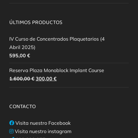
ÚLTIMOS PRODUCTOS
IV Curso de Concentrados Plaquetarios (4
Abril 2025)
595,00
€
Reserva Plaza Monoblock Implant Course
El
El
1.600,00
€
300,00
€
precio
precio
original
actual
era:
es:
CONTACTO
1.600,00 €.
300,00 €.
Visita nuestro Facebook
Visita nuestro instagram