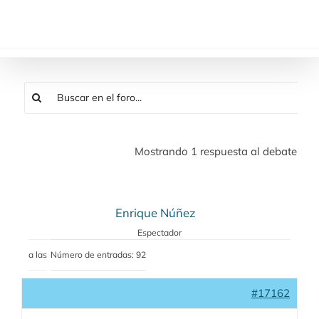
Saltar
al
contenido
Mostrando 1 respuesta al debate
Enrique Núñez
Espectador
a las
Número de entradas: 92
#17162