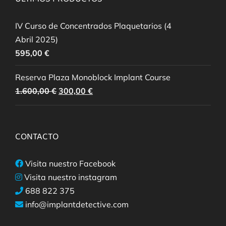
IV Curso de Concentrados Plaquetarios (4
Abril 2025)
595,00
€
Reserva Plaza Monoblock Implant Course
El
El
1.600,00
€
300,00
€
precio
precio
original
actual
era:
es:
CONTACTO
1.600,00 €.
300,00 €.
Visita nuestro Facebook
Visita nuestro instagram
688 822 375
info@implantdetective.com