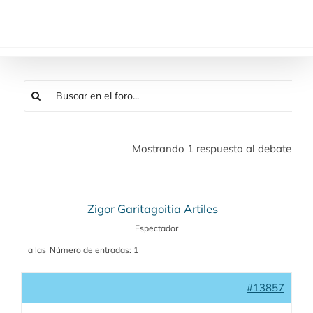
Saltar
al
contenido
Mostrando 1 respuesta al debate
Zigor Garitagoitia Artiles
Espectador
a las
Número de entradas: 1
#13857