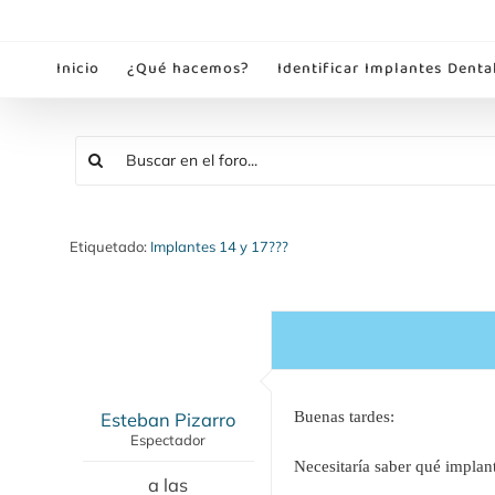
Saltar
al
Inicio
¿Qué hacemos?
Identificar Implantes Denta
contenido
Etiquetado:
Implantes 14 y 17???
Esteban Pizarro
Buenas tardes:
Espectador
Necesitaría saber qué implan
a las