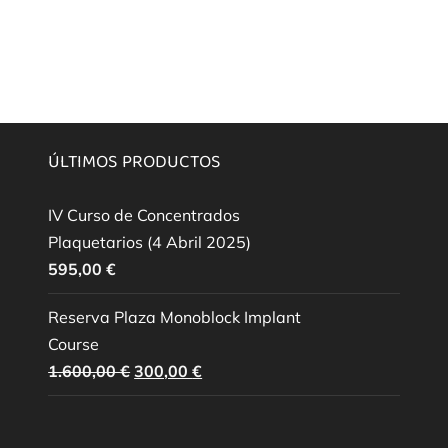
ÚLTIMOS PRODUCTOS
IV Curso de Concentrados
Plaquetarios (4 Abril 2025)
595,00
€
Reserva Plaza Monoblock Implant
Course
El
El
1.600,00
€
300,00
€
precio
precio
original
actual