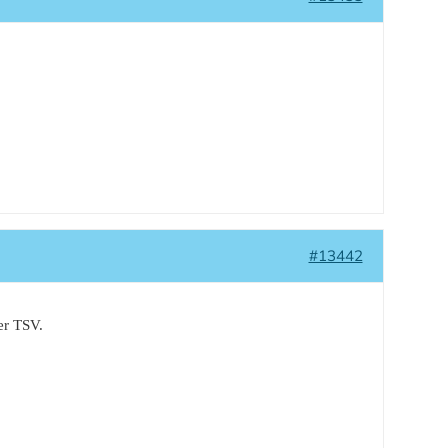
#13442
er TSV.