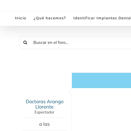
Saltar
al
Inicio
¿Qué hacemos?
Identificar Implantes Denta
contenido
Doctoras Arango
Llorente
Espectador
a las