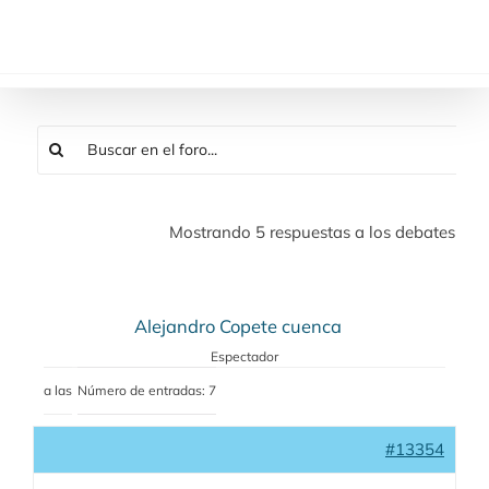
Saltar
al
contenido
Mostrando 5 respuestas a los debates
Alejandro Copete cuenca
Espectador
a las
Número de entradas: 7
#13354