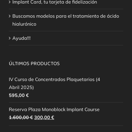
Implant Card, tu tarjeta de fidelización
Buscamos modelos para el tratamiento de ácido
hialurónico
Ayuda!!!
ÚLTIMOS PRODUCTOS
IV Curso de Concentrados Plaquetarios (4
Abril 2025)
595,00
€
Reserva Plaza Monoblock Implant Course
El
El
1.600,00
€
300,00
€
precio
precio