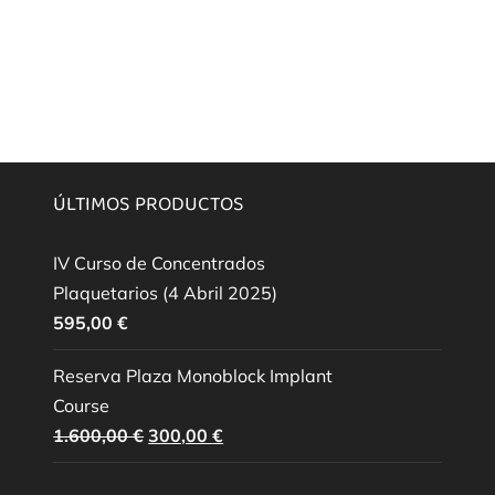
ÚLTIMOS PRODUCTOS
IV Curso de Concentrados
Plaquetarios (4 Abril 2025)
595,00
€
Reserva Plaza Monoblock Implant
Course
El
El
1.600,00
€
300,00
€
precio
precio
original
actual