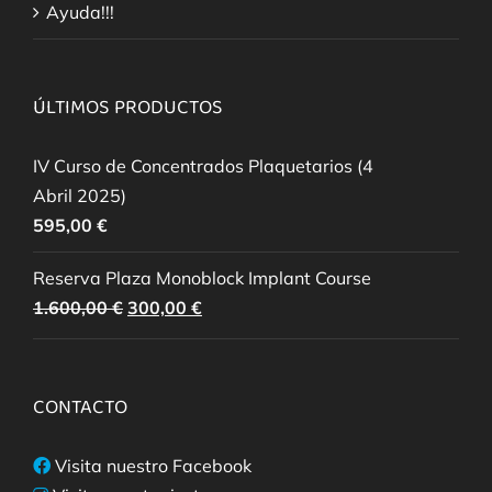
Ayuda!!!
ÚLTIMOS PRODUCTOS
IV Curso de Concentrados Plaquetarios (4
Abril 2025)
595,00
€
Reserva Plaza Monoblock Implant Course
El
El
1.600,00
€
300,00
€
precio
precio
original
actual
era:
es:
CONTACTO
1.600,00 €.
300,00 €.
Visita nuestro Facebook