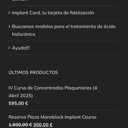
Implant Card, tu tarjeta de fidelización
Buscamos modelos para el tratamiento de ácido
hialurónico
Ayuda!!!
ÚLTIMOS PRODUCTOS
IV Curso de Concentrados Plaquetarios (4
Abril 2025)
595,00
€
Reserva Plaza Monoblock Implant Course
El
El
1.600,00
€
300,00
€