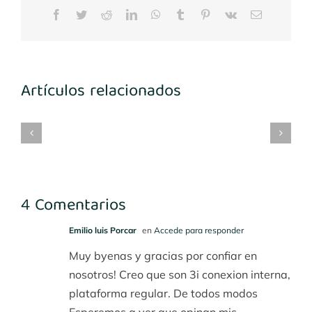
Facebook
Twitter
Reddit
LinkedIn
WhatsApp
Tumblr
Pinterest
Vk
Correo
electrónico
Artículos relacionados
mplantes
Implantes
María
Implantes
3-
1º
Benito
desconocidos
4
cuadrante
4 Comentarios
Emilio luis Porcar
en
Accede para responder
Muy byenas y gracias por confiar en
nosotros! Creo que son 3i conexion interna,
plataforma regular. De todos modos
Esperemos a ver que opinan mis