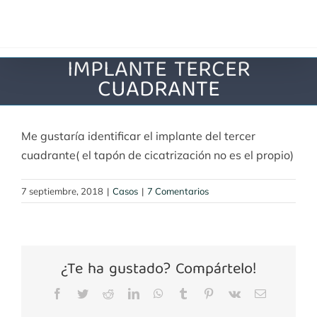
Saltar
al
contenido
IMPLANTE TERCER
CUADRANTE
Me gustaría identificar el implante del tercer
cuadrante( el tapón de cicatrización no es el propio)
7 septiembre, 2018
|
Casos
|
7 Comentarios
¿Te ha gustado? Compártelo!
Facebook
Twitter
Reddit
LinkedIn
WhatsApp
Tumblr
Pinterest
Vk
Correo
electrónico