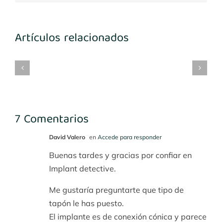
Artículos relacionados
mplantes
Implantes
María
Implantes
3-
1º
Benito
desconocidos
4
cuadrante
7 Comentarios
David Valero
en
Accede para responder
Buenas tardes y gracias por confiar en
Implant detective.
Me gustaría preguntarte que tipo de
tapón le has puesto.
El implante es de conexión cónica y parece