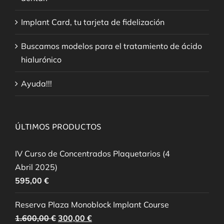
Implant Card, tu tarjeta de fidelización
Buscamos modelos para el tratamiento de ácido
hialurónico
Ayuda!!!
ÚLTIMOS PRODUCTOS
IV Curso de Concentrados Plaquetarios (4
Abril 2025)
595,00
€
Reserva Plaza Monoblock Implant Course
El
El
1.600,00
€
300,00
€