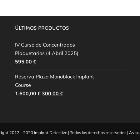
ÚLTIMOS PRODUCTOS
IV Curso de Concentrados
Plaquetarios (4 Abril 2025)
595,00
€
Reserva Plaza Monoblock Implant
Course
El
El
1.600,00
€
300,00
€
precio
precio
original
actual
era:
es:
1.600,00 €.
300,00 €.
ight 2012 - 2020 Implant Detective | Todos los derechos reservados |
Aviso