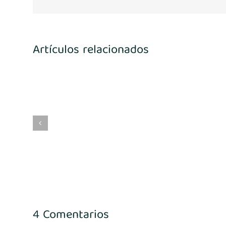
Artículos relacionados
4
María Benito
4 Comentarios