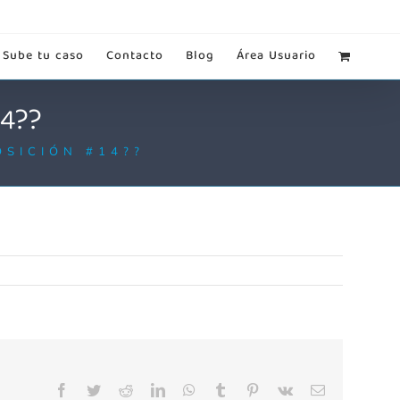
Sube tu caso
Contacto
Blog
Área Usuario
4??
OSICIÓN #14??
Facebook
Twitter
Reddit
LinkedIn
WhatsApp
Tumblr
Pinterest
Vk
Correo