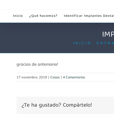
Saltar
al
Inicio
¿Qué hacemos?
Identificar Implantes Denta
contenido
IM
INICIO
ENTR
gracias de antemano!
17 noviembre, 2019
|
Casos
|
4 Comentarios
¿Te ha gustado? Compártelo!