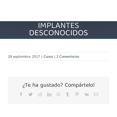
Saltar
al
contenido
IMPLANTES
DESCONOCIDOS
28 septiembre, 2017
|
Casos
|
2 Comentarios
¿Te ha gustado? Compártelo!
Facebook
Twitter
Reddit
LinkedIn
WhatsApp
Tumblr
Pinterest
Vk
Correo
electrónico