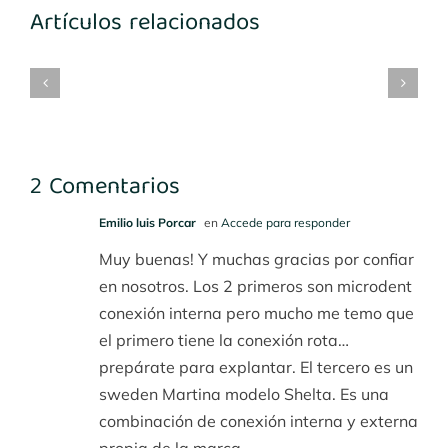
Artículos relacionados
mplantes
Implantes
María
Implantes
3-
1º
Benito
desconocidos
4
cuadrante
2 Comentarios
Emilio luis Porcar
en
Accede para responder
Muy buenas! Y muchas gracias por confiar
en nosotros. Los 2 primeros son microdent
conexión interna pero mucho me temo que
el primero tiene la conexión rota…
prepárate para explantar. El tercero es un
sweden Martina modelo Shelta. Es una
combinación de conexión interna y externa
propia de la marca.