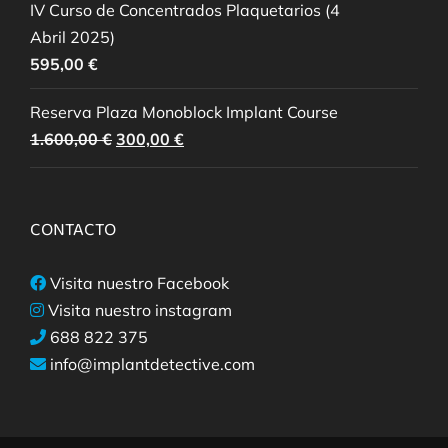
IV Curso de Concentrados Plaquetarios (4
Abril 2025)
595,00
€
Reserva Plaza Monoblock Implant Course
El
El
1.600,00
€
300,00
€
precio
precio
original
actual
era:
es:
CONTACTO
1.600,00 €.
300,00 €.
Visita nuestro Facebook
Visita nuestro instagram
688 822 375
info@implantdetective.com