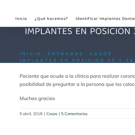
Saltar
al
Inicio
¿Qué hacemos?
Identificar Implantes Denta
contenido
IMPLANTES EN POSICION 
INICIO
ENTRADAS
CASOS
IMPLANTES EN POSICION 35 Y 3
Paciente que acude a la clínica para realizar coro
posibilidad de preguntar a la persona que los coloc
Muchas gracias
5 abril, 2018
|
Casos
|
5 Comentarios