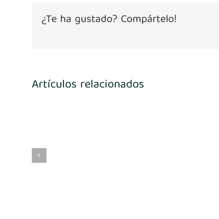
¿Te ha gustado? Compártelo!
Artículos relacionados
4
María Benito