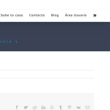
Sube tu caso
Contacto
Blog
Área Usuario
NCIA 1
Facebook
Twitter
Reddit
LinkedIn
WhatsApp
Tumblr
Pinterest
Vk
Correo