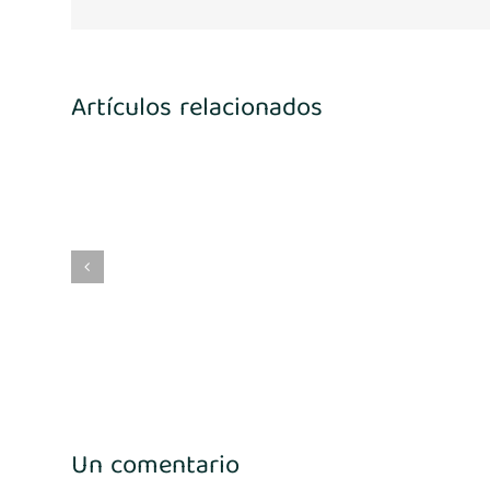
Artículos relacionados
4
María Benito
Un comentario