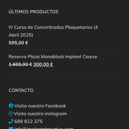
ÚLTIMOS PRODUCTOS
IV Curso de Concentrados Plaquetarios (4
Abril 2025)
595,00
€
Reserva Plaza Monoblock Implant Course
El
El
1.600,00
€
300,00
€
precio
precio
original
actual
era:
es:
CONTACTO
1.600,00 €.
300,00 €.
Visita nuestro Facebook
Visita nuestro instagram
688 822 375
info@implantdetective.com