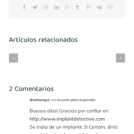
Facebook
Twitter
Reddit
LinkedIn
WhatsApp
Tumblr
Pinterest
Vk
Correo
electrónico
Artículos relacionados
mplantes
Implantes
María
Implantes
3-
1º
Benito
desconocidos
4
cuadrante
2 Comentarios
drantonaya
en
Accede para responder
Buenos días! Gracias por confiar en
http://www.implantdetective.com
Se trata de un implante 3i Certain, diría