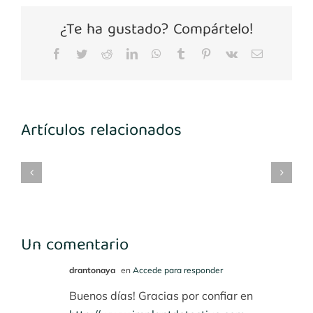
¿Te ha gustado? Compártelo!
Facebook
Twitter
Reddit
LinkedIn
WhatsApp
Tumblr
Pinterest
Vk
Correo
electrónico
Artículos relacionados
mplantes
Implantes
María
Implantes
3-
1º
Benito
desconocidos
4
cuadrante
Un comentario
drantonaya
en
Accede para responder
Buenos días! Gracias por confiar en