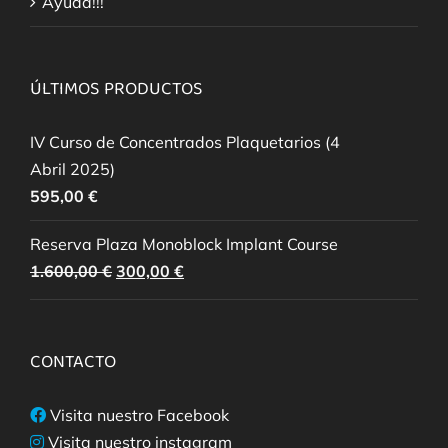
Ayuda!!!
ÚLTIMOS PRODUCTOS
IV Curso de Concentrados Plaquetarios (4
Abril 2025)
595,00
€
Reserva Plaza Monoblock Implant Course
El
El
1.600,00
€
300,00
€
precio
precio
original
actual
era:
es:
CONTACTO
1.600,00 €.
300,00 €.
Visita nuestro Facebook
Visita nuestro instagram