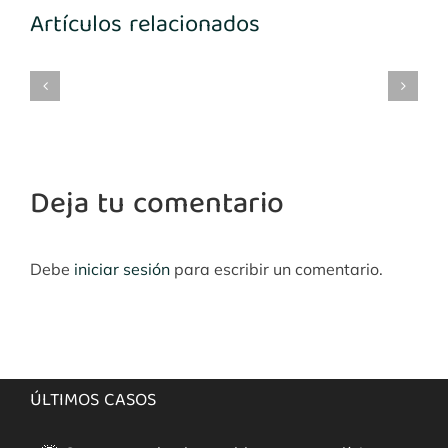
Artículos relacionados
SP
SPLine
ScrewVent
Reliance
Twist
3.5
3.25
yuda!!!
3.75
4.5
4 5
5 –
–
–
Zimmer
Zimmer
Zimmer
Deja tu comentario
Debe
iniciar sesión
para escribir un comentario.
ÚLTIMOS CASOS