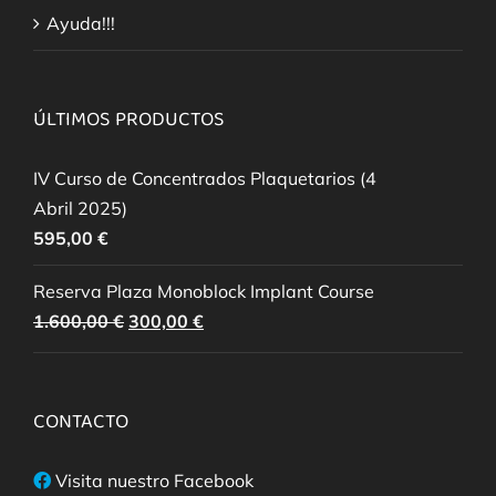
Ayuda!!!
ÚLTIMOS PRODUCTOS
IV Curso de Concentrados Plaquetarios (4
Abril 2025)
595,00
€
Reserva Plaza Monoblock Implant Course
El
El
1.600,00
€
300,00
€
precio
precio
original
actual
era:
es:
CONTACTO
1.600,00 €.
300,00 €.
Visita nuestro Facebook