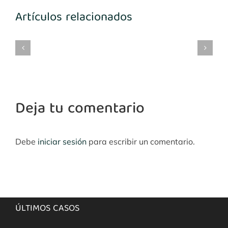
Artículos relacionados
mplantes
Implantes
María
Implantes
3-
1º
Benito
desconocidos
4
cuadrante
Deja tu comentario
Debe
iniciar sesión
para escribir un comentario.
ÚLTIMOS CASOS