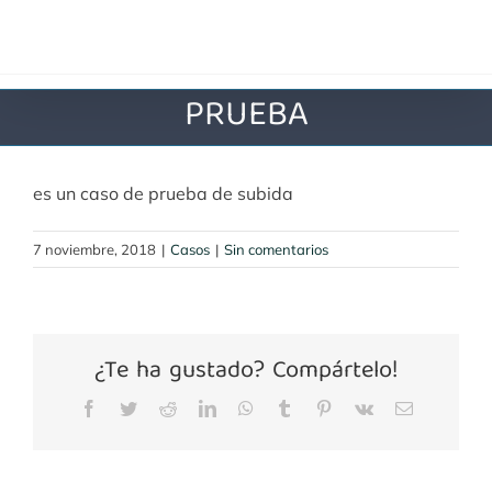
Saltar
al
contenido
PRUEBA
es un caso de prueba de subida
7 noviembre, 2018
|
Casos
|
Sin comentarios
¿Te ha gustado? Compártelo!
Facebook
Twitter
Reddit
LinkedIn
WhatsApp
Tumblr
Pinterest
Vk
Correo
electrónico