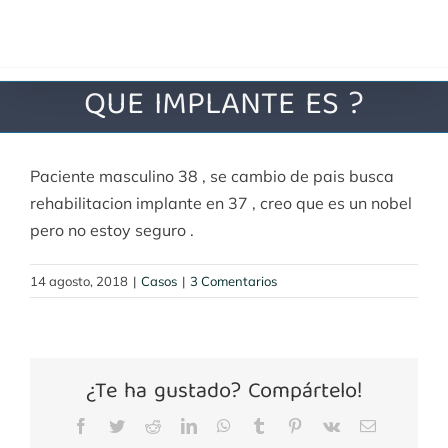
Saltar
al
contenido
QUE IMPLANTE ES ?
Paciente masculino 38 , se cambio de pais busca
rehabilitacion implante en 37 , creo que es un nobel
pero no estoy seguro .
14 agosto, 2018
|
Casos
|
3 Comentarios
¿Te ha gustado? Compártelo!
Facebook
Twitter
Reddit
LinkedIn
WhatsApp
Tumblr
Pinterest
Vk
Correo
electrónico