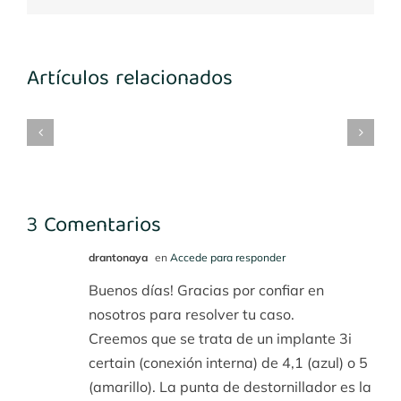
Artículos relacionados
mplantes
Implantes
María
Implantes
3-
1º
Benito
desconocidos
4
cuadrante
3 Comentarios
drantonaya
en
Accede para responder
Buenos días! Gracias por confiar en
nosotros para resolver tu caso.
Creemos que se trata de un implante 3i
certain (conexión interna) de 4,1 (azul) o 5
(amarillo). La punta de destornillador es la