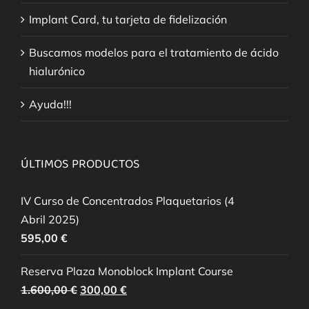
Implant Card, tu tarjeta de fidelización
Buscamos modelos para el tratamiento de ácido
hialurónico
Ayuda!!!
ÚLTIMOS PRODUCTOS
IV Curso de Concentrados Plaquetarios (4
Abril 2025)
595,00
€
Reserva Plaza Monoblock Implant Course
El
El
1.600,00
€
300,00
€
precio
precio