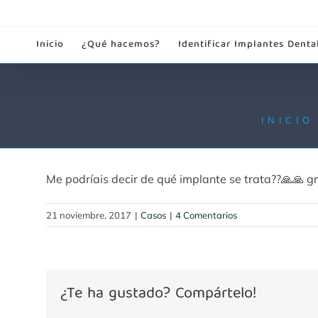
Saltar
al
Inicio
¿Qué hacemos?
Identificar Implantes Denta
contenido
INICIO
Me podríais decir de qué implante se trata??🙏🙏 g
21 noviembre, 2017
|
Casos
|
4 Comentarios
¿Te ha gustado? Compártelo!