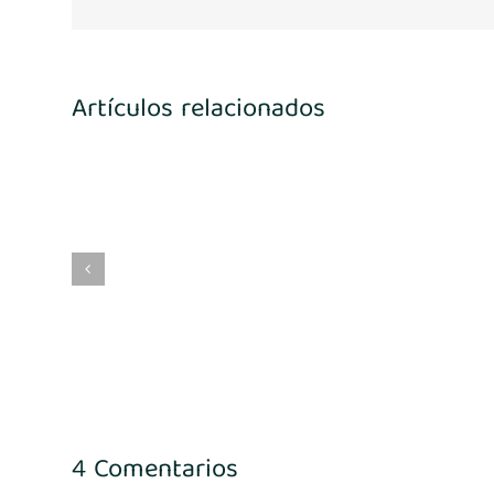
Artículos relacionados
4
María Benito
4 Comentarios