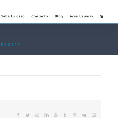
Sube tu caso
Contacto
Blog
Área Usuario
SSS???
Facebook
Twitter
Reddit
LinkedIn
WhatsApp
Tumblr
Pinterest
Vk
Correo