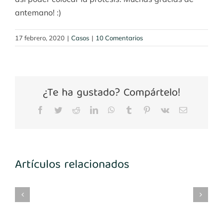
antemano! :)
17 febrero, 2020
|
Casos
|
10 Comentarios
¿Te ha gustado? Compártelo!
Facebook
Twitter
Reddit
LinkedIn
WhatsApp
Tumblr
Pinterest
Vk
Correo
electrónico
Artículos relacionados
mplantes
Implantes
María
Implantes
3-
1º
Benito
desconocidos