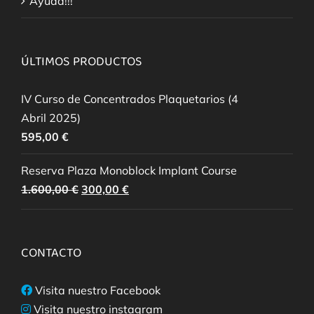
Ayuda!!!
ÚLTIMOS PRODUCTOS
IV Curso de Concentrados Plaquetarios (4
Abril 2025)
595,00
€
Reserva Plaza Monoblock Implant Course
El
El
1.600,00
€
300,00
€
precio
precio
original
actual
era:
es:
CONTACTO
1.600,00 €.
300,00 €.
Visita nuestro Facebook
Visita nuestro instagram