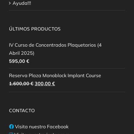
Ayuda!!!
ÚLTIMOS PRODUCTOS
IV Curso de Concentrados Plaquetarios (4
Abril 2025)
595,00
€
Reserva Plaza Monoblock Implant Course
El
El
1.600,00
€
300,00
€
precio
precio
original
actual
era:
es:
CONTACTO
1.600,00 €.
300,00 €.
Visita nuestro Facebook