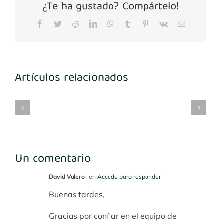
¿Te ha gustado? Compártelo!
Facebook
Twitter
Reddit
LinkedIn
WhatsApp
Tumblr
Pinterest
Vk
Correo
electrónico
Artículos relacionados
mplantes
Implantes
María
Implantes
3-
1º
Benito
desconocidos
4
cuadrante
Un comentario
David Valero
en
Accede para responder
Buenas tardes,
Gracias por confiar en el equipo de