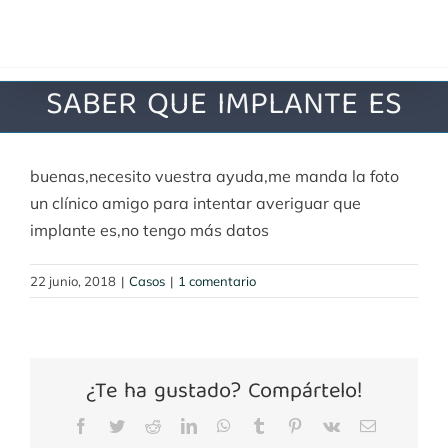
Saltar
al
contenido
SABER QUE IMPLANTE ES
buenas,necesito vuestra ayuda,me manda la foto
un clínico amigo para intentar averiguar que
implante es,no tengo más datos
22 junio, 2018
|
Casos
|
1 comentario
¿Te ha gustado? Compártelo!
Facebook
Twitter
Reddit
LinkedIn
WhatsApp
Tumblr
Pinterest
Vk
Correo
electrónico