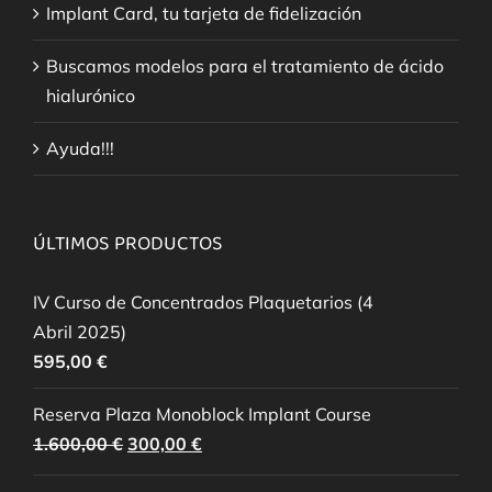
Implant Card, tu tarjeta de fidelización
Buscamos modelos para el tratamiento de ácido
hialurónico
Ayuda!!!
ÚLTIMOS PRODUCTOS
IV Curso de Concentrados Plaquetarios (4
Abril 2025)
595,00
€
Reserva Plaza Monoblock Implant Course
El
El
1.600,00
€
300,00
€
precio
precio