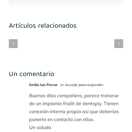
Artículos relacionados
mplantes
Implantes
María
Implantes
3-
1º
Benito
desconocidos
4
cuadrante
Un comentario
Emilio luis Porcar
en
Accede para responder
Buenos días compañero, parece tratarse
de un implante frialit de dentsply. Tienen
conexión interna propia asi que deberías
ponerte en contacto con ellos.
Un saludo