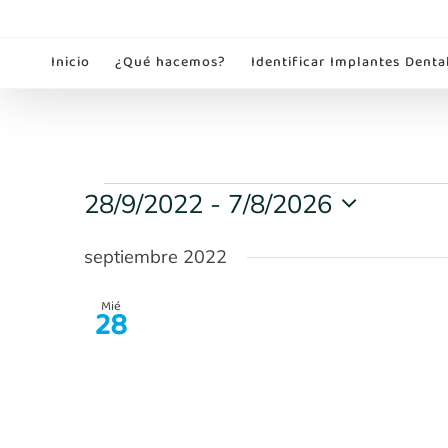
Saltar
al
Inicio
¿Qué hacemos?
Identificar Implantes Denta
contenido
Eventos
28/9/2022
 - 
7/8/2026
Selecciona
la
septiembre 2022
fecha.
Mié
28