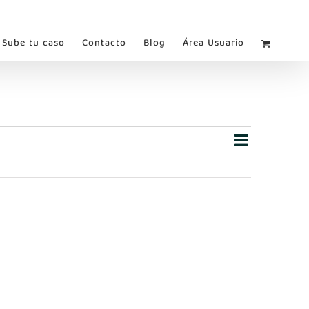
Sube tu caso
Contacto
Blog
Área Usuario
Navega
Navegación
Buscar
Lista
de
de
búsqueda
vistas
y
vistas
de
de
Eventos
Evento