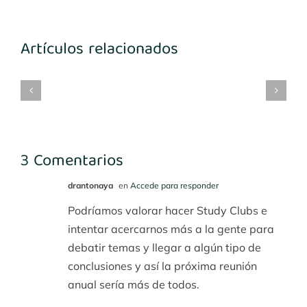
día

de
Se
Buscamos
Artículos relacionados
hoy:
e
Implant
modelos
Reflexiones
cumulan
Card,
para
gracias
os
tu
el
a
roblemas
tarjeta
tratamiento
mi
n
de
de
gran
3 Comentarios
u
fidelización
ácido
amigo
ínica
hialurónico
el
drantonaya
en
Accede para responder
ental?
Dr.
Podríamos valorar hacer Study Clubs e
Primitivo
intentar acercarnos más a la gente para
Roig
debatir temas y llegar a algún tipo de
Jornet
conclusiones y así la próxima reunión
anual sería más de todos.