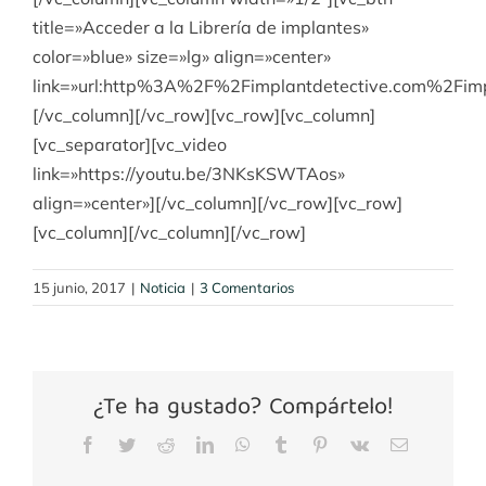
title=»Acceder a la Librería de implantes»
color=»blue» size=»lg» align=»center»
link=»url:http%3A%2F%2Fimplantdetective.com%2F
[/vc_column][/vc_row][vc_row][vc_column]
[vc_separator][vc_video
link=»https://youtu.be/3NKsKSWTAos»
align=»center»][/vc_column][/vc_row][vc_row]
[vc_column][/vc_column][/vc_row]
15 junio, 2017
|
Noticia
|
3 Comentarios
¿Te ha gustado? Compártelo!
La
Odontología
Facebook
Twitter
Reddit
LinkedIn
WhatsApp
Tumblr
Pinterest
Vk
Correo
electrónico
a