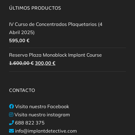
ÚLTIMOS PRODUCTOS
IV Curso de Concentrados Plaquetarios (4
Abril 2025)
595,00
€
Reserva Plaza Monoblock Implant Course
El
El
1.600,00
€
300,00
€
precio
precio
original
actual
era:
es:
CONTACTO
1.600,00 €.
300,00 €.
Visita nuestro Facebook
Visita nuestro instagram
688 822 375
info@implantdetective.com