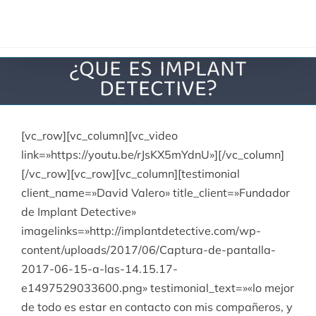
Saltar
al
contenido
¿QUE ES IMPLANT
DETECTIVE?
[vc_row][vc_column][vc_video
link=»https://youtu.be/rJsKX5mYdnU»][/vc_column]
[/vc_row][vc_row][vc_column][testimonial
client_name=»David Valero» title_client=»Fundador
de Implant Detective»
imagelinks=»http://implantdetective.com/wp-
content/uploads/2017/06/Captura-de-pantalla-
2017-06-15-a-las-14.15.17-
e1497529033600.png» testimonial_text=»«lo mejor
de todo es estar en contacto con mis compañeros, y